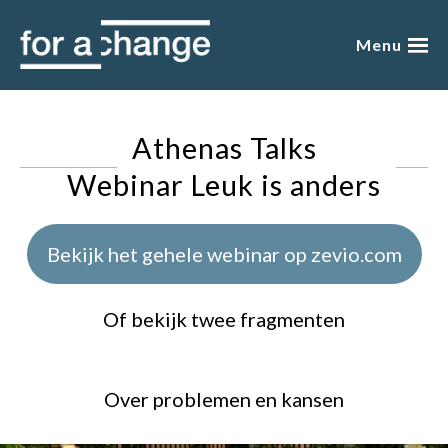
Skip
to
Menu
content
over mij
Athenas Talks
presentaties
Webinar Leuk is anders
academy
Bekijk het gehele webinar op zevio.com
blog
boeken
Of bekijk twee fragmenten
winkel
Over problemen en kansen
gratis