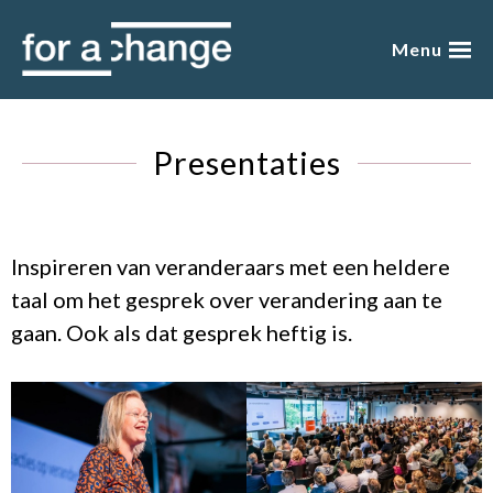
Skip
to
Menu
content
over mij
Presentaties
presentaties
academy
Inspireren van veranderaars met een heldere
blog
taal om het gesprek over verandering aan te
gaan. Ook als dat gesprek heftig is.
boeken
winkel
gratis