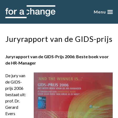
Skip
to
Menu
content
over mij
Juryrapport van de GIDS-prijs
presentaties
academy
Juryrapport van de GIDS-Prijs 2006: Beste boek voor
de HR-Manager
blog
De jury van
de GIDS-
boeken
prijs 2006
bestaat uit:
winkel
prof. Dr.
Gerard
gratis
Evers