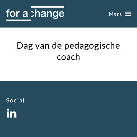
Skip
to
Menu
content
over mij
Dag van de pedagogische
presentaties
coach
academy
blog
boeken
Social
winkel
gratis