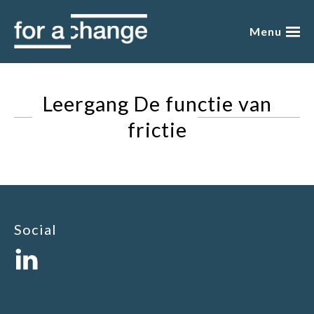
Skip
to
Menu
content
over mij
Leergang De functie van
presentaties
frictie
academy
blog
boeken
Social
winkel
gratis