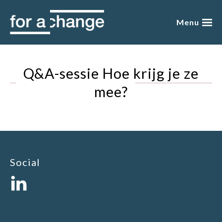
Skip
to
Menu
content
over mij
Q&A-sessie Hoe krijg je ze
presentaties
mee?
academy
blog
boeken
Social
winkel
gratis