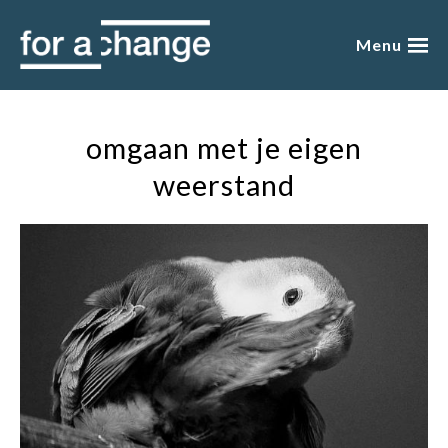
Skip
to
Menu
content
over mij
omgaan met je eigen
presentaties
weerstand
academy
blog
boeken
winkel
gratis