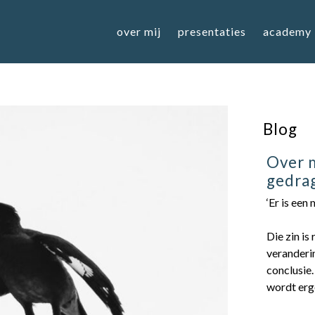
over mij
presentaties
academy
Blog
Over m
gedra
‘Er is een
Die zin is
veranderin
conclusie.
wordt erg