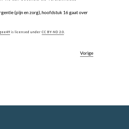
urgentie (pijn en zorg), hoofdstuk 16 gaat over
gee49
is licensed under
CC BY-ND 2.0
.
Vorige