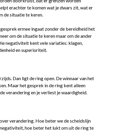
n worden doorkruist, dat er grenzen worden
helpt erachter te komen wat je dwars zit, wat er
m de situatie te keren.
et gesprek ermee ingaat zonder de bereidheid het
 meer om de situatie te keren maar om de ander
ie negativiteit kent vele variaties: klagen,
denheid en superioriteit.
rzijds. Dan ligt de ring open. De winnaar van het
ken. Maar het gesprek in de ring kent alleen
t de verandering en je verliest je waardigheid.
 over verandering. Hoe beter we de scheidslijn
egativiteit, hoe beter het lukt om uit de ring te