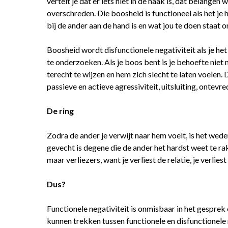
vertelt je dat er iets niet in de haak is, dat belange
overschreden. Die boosheid is functioneel als het je 
bij de ander aan de hand is en wat jou te doen staat o
Boosheid wordt disfunctionele negativiteit als je h
te onderzoeken. Als je boos bent is je behoefte niet
terecht te wijzen en hem zich slecht te laten voelen. D
passieve en actieve agressiviteit, uitsluiting, ontevre
De ring
Zodra de ander je verwijt naar hem voelt, is het wede
gevecht is degene die de ander het hardst weet te ra
maar verliezers, want je verliest de relatie, je verlies
Dus?
Functionele negativiteit is onmisbaar in het gesprek
kunnen trekken tussen functionele en disfunctionele n