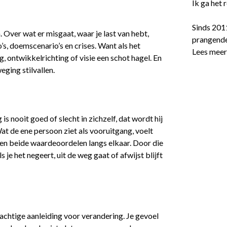
Ik ga het
Sinds 201
Over wat er misgaat, waar je last van hebt,
prangende
’s, doemscenario’s en crises. Want als het
Lees mee
ng, ontwikkelrichting of visie een schot hagel. En
eging stilvallen.
 nooit goed of slecht in zichzelf, dat wordt hij
at de ene persoon ziet als vooruitgang, voelt
ren beide waardeoordelen langs elkaar. Door die
 je het negeert, uit de weg gaat of afwijst blijft
achtige aanleiding voor verandering. Je gevoel