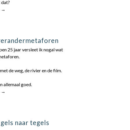
 dat?
r →
verandermetaforen
en 25 jaar versleet ik nogal wat
etaforen.
met de weg, de rivier en de film.
n allemaal goed.
r →
gels naar tegels