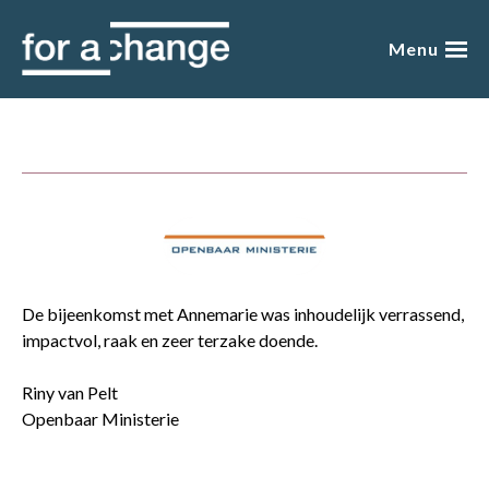
Skip
to
Menu
content
over mij
presentaties
academy
blog
De bijeenkomst met Annemarie was inhoudelijk verrassend,
impactvol, raak en zeer terzake doende.
boeken
Riny van Pelt
winkel
Openbaar Ministerie
gratis