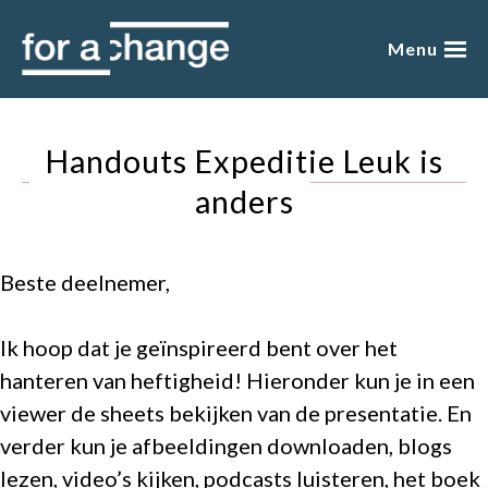
Skip
to
Menu
content
over mij
Handouts Expeditie Leuk is
presentaties
anders
academy
Beste deelnemer,
blog
boeken
Ik hoop dat je geïnspireerd bent over het
hanteren van heftigheid! Hieronder kun je in een
winkel
viewer de sheets bekijken van de presentatie. En
verder kun je afbeeldingen downloaden, blogs
gratis
lezen, video’s kijken, podcasts luisteren, het boek