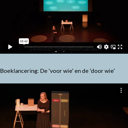
Boeklancering: De ‘voor wie’ en de ‘door wie’