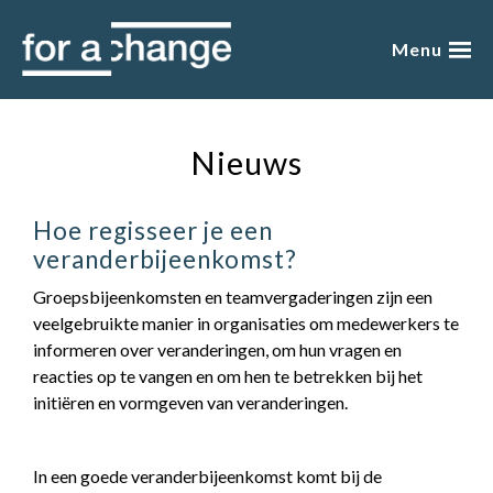
Skip
to
Menu
content
over mij
Nieuws
presentaties
Hoe regisseer je een
academy
veranderbijeenkomst?
blog
Groepsbijeenkomsten en teamvergaderingen zijn een
veelgebruikte manier in organisaties om medewerkers te
boeken
informeren over veranderingen, om hun vragen en
reacties op te vangen en om hen te betrekken bij het
winkel
initiëren en vormgeven van veranderingen.
gratis
In een goede veranderbijeenkomst komt bij de