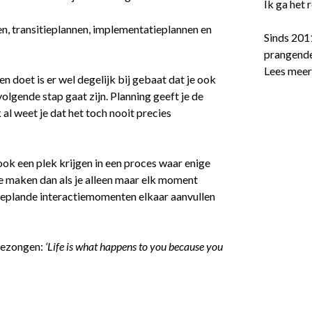
Ik ga het
n, transitieplannen, implementatieplannen en
Sinds 201
prangende
Lees mee
 en doet is er wel degelijk bij gebaat dat je ook
 volgende stap gaat zijn. Planning geeft je de
al weet je dat het toch nooit precies
ok een plek krijgen in een proces waar enige
ie maken dan als je alleen maar elk moment
eplande interactiemomenten elkaar aanvullen
 gezongen:
‘Life is what happens to you because you