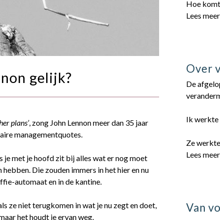
Hoe komt
Lees mee
Over 
non gelijk?
De afgelop
veranderm
Ik werkte 
her plans’
, zong John Lennon meer dan 35 jaar
pulaire managementquotes.
Ze werkte
Lees mee
ls je met je hoofd zit bij alles wat er nog moet
 hebben. Die zouden immers in het hier en nu
ffie-automaat en in de kantine.
ls ze niet terugkomen in wat je nu zegt en doet,
Van vo
 maar het houdt je ervan weg.