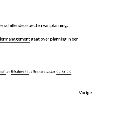
verschillende aspecten van planning.
andermanagement
gaat over planning in een
est”
by
jkirkhart35
is licensed under
CC BY 2.0
Vorige