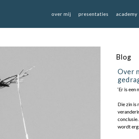
over mij
presentaties
academy
Blog
Over m
gedra
‘Er is een
Die zin is
veranderin
conclusie.
wordt erg