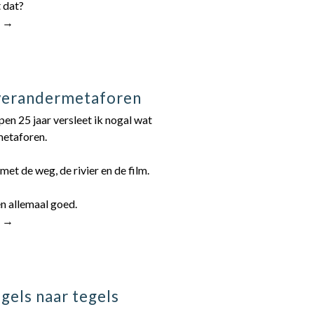
 dat?
r →
verandermetaforen
en 25 jaar versleet ik nogal wat
etaforen.
met de weg, de rivier en de film.
n allemaal goed.
r →
gels naar tegels