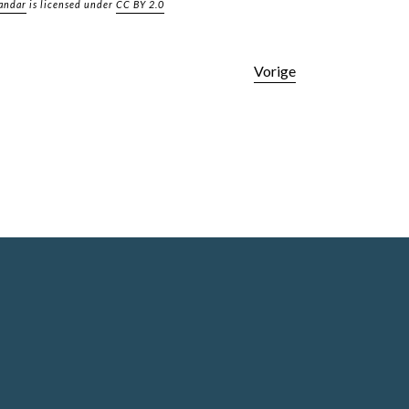
andar
is licensed under
CC BY 2.0
Vorige