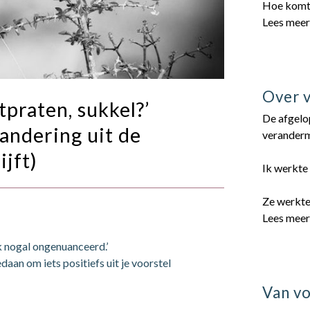
Hoe komt
Lees mee
Over 
tpraten, sukkel?’
De afgelop
randering uit de
veranderm
ijft)
Ik werkte 
Ze werkte
Lees mee
k nogal ongenuanceerd.’
edaan om iets positiefs uit je voorstel
Van vo