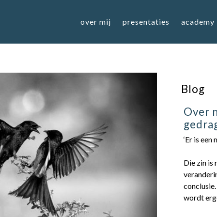
over mij
presentaties
academy
Blog
Over m
gedra
‘Er is een
Die zin is
veranderin
conclusie.
wordt erg