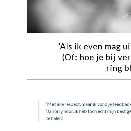
‘Als ik even mag ui
(Of: hoe je bij ve
ring bl
‘Met alle respect, maar ik vond je feedbac
‘Ja sorry hoor, ik heb toch echt mijn best g
te halen.’