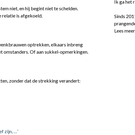
Ik ga het
stem niet, en hij begint niet te schelden.
 relatie is afgekoeld.
Sinds 201
prangende
Lees mee
, wenkbrauwen optrekken, elkaars inbreng
et omstanders. Of aan sukkel-opmerkingen.
ten, zonder dat de strekking verandert:
f zijn, …’