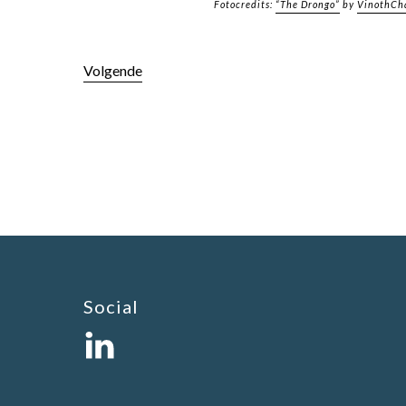
Fotocredits:
“The Drongo”
by
VinothCh
Volgende
Social