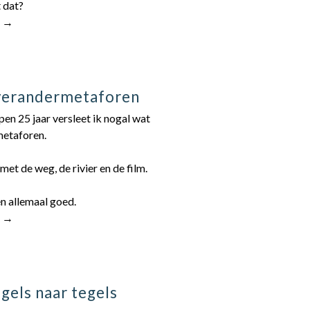
 dat?
r →
verandermetaforen
en 25 jaar versleet ik nogal wat
etaforen.
met de weg, de rivier en de film.
n allemaal goed.
r →
gels naar tegels