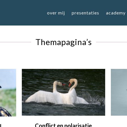
over mij
presentaties
academy
Themapagina’s
Conflict en polarisatie
l