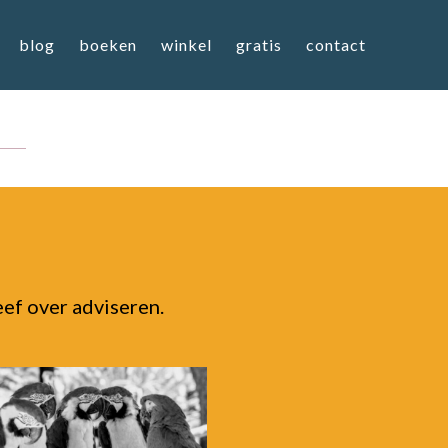
blog
boeken
winkel
gratis
contact
eef over adviseren.