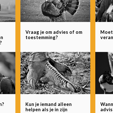
Vraag je om advies of om
Moete
en
toestemming?
vera
?
n?
Kun je iemand alleen
Wann
helpen als je in zijn
advis