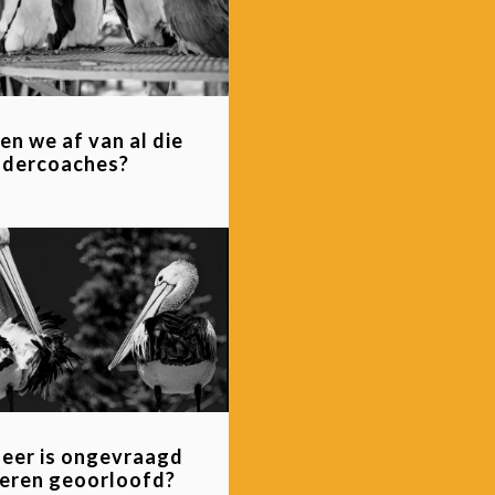
n we af van al die
ndercoaches?
eer is ongevraagd
eren geoorloofd?