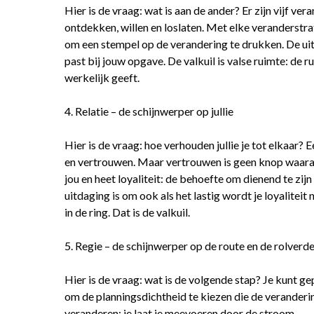
Hier is de vraag: wat is aan de ander? Er zijn vijf ve
ontdekken, willen en loslaten. Met elke veranderstra
om een stempel op de verandering te drukken. De uit
past bij jouw opgave. De valkuil is valse ruimte: de ru
werkelijk geeft.
4. Relatie – de schijnwerper op jullie
Hier is de vraag: hoe verhouden jullie je tot elkaar? 
en vertrouwen. Maar vertrouwen is geen knop waaraan 
jou en heet loyaliteit: de behoefte om dienend te zijn
uitdaging is om ook als het lastig wordt je loyaliteit 
in de ring. Dat is de valkuil.
5. Regie – de schijnwerper op de route en de rolverde
Hier is de vraag: wat is de volgende stap? Je kunt g
om de planningsdichtheid te kiezen die de veranderin
veranderen: je laat je meevoeren door de stroom.