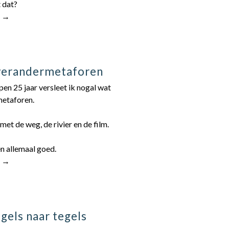
 dat?
r →
verandermetaforen
en 25 jaar versleet ik nogal wat
etaforen.
met de weg, de rivier en de film.
n allemaal goed.
r →
gels naar tegels