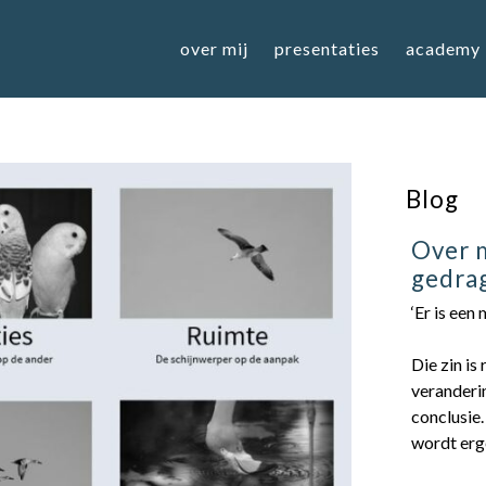
over mij
presentaties
academy
Blog
Over m
gedra
‘Er is een
Die zin is
veranderin
conclusie.
wordt erg