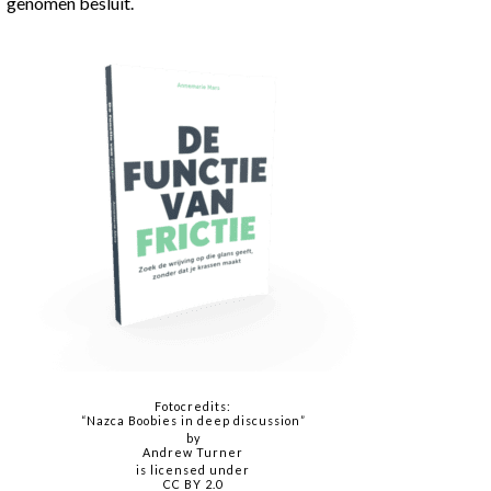
genomen besluit.
Fotocredits:
“Nazca Boobies in deep discussion”
by
Andrew Turner
is licensed under
CC BY 2.0