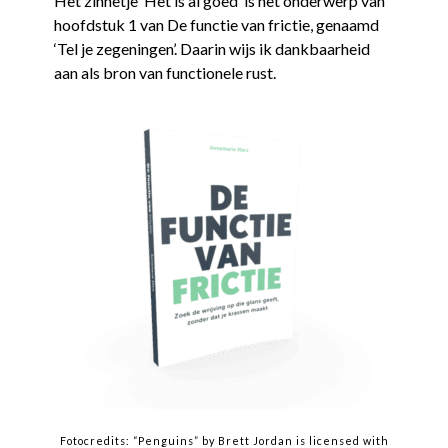
Het zinnetje ‘Het is al goed’ is het onderwerp van
hoofdstuk 1 van De functie van frictie, genaamd
‘Tel je zegeningen’. Daarin wijs ik dankbaarheid
aan als bron van functionele rust.
Fotocredits: “Penguins” by Brett Jordan is licensed with