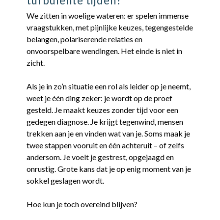
turbulente tijden?
We zitten in woelige wateren: er spelen immense
vraagstukken, met pijnlijke keuzes, tegengestelde
belangen, polariserende relaties en
onvoorspelbare wendingen. Het einde is niet in
zicht.
Als je in zo’n situatie een rol als leider op je neemt,
weet je één ding zeker: je wordt op de proef
gesteld. Je maakt keuzes zonder tijd voor een
gedegen diagnose. Je krijgt tegenwind, mensen
trekken aan je en vinden wat van je. Soms maak je
twee stappen vooruit en één achteruit – of zelfs
andersom. Je voelt je gestrest, opgejaagd en
onrustig. Grote kans dat je op enig moment van je
sokkel geslagen wordt.
Hoe kun je toch overeind blijven?