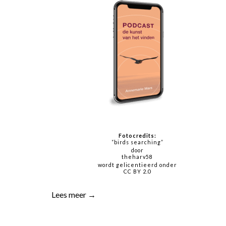
Fotocredits:
“birds searching”
door
theharv58
wordt gelicentieerd onder
CC BY 2.0
Lees meer →